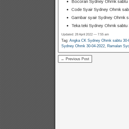
Bocoran Sydney Ohmk sabtu 
Code Syair Sydney Ohmk sab
Gambar syair Sydney Ohmk s
Teka teki Sydney Ohmk sabtu
Updated: 28 April 2022 — 7:55 am
Tag:
Angka CK Sydney Ohmk sabtu 30-
Sydney Ohmk 30-04-2022
,
Ramalan Syd
← Previous Post