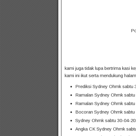
Po
kami juga tidak lupa bertrima kas
kami ini ikut serta mendukung halama
Prediksi Sydney Ohmk sabtu 
Ramalan Sydney Ohmk sabtu
Ramalan Sydney Ohmk sabtu
Bocoran Sydney Ohmk sabtu 
Sydney Ohmk sabtu 30-04-20
Angka CK Sydney Ohmk sabtu