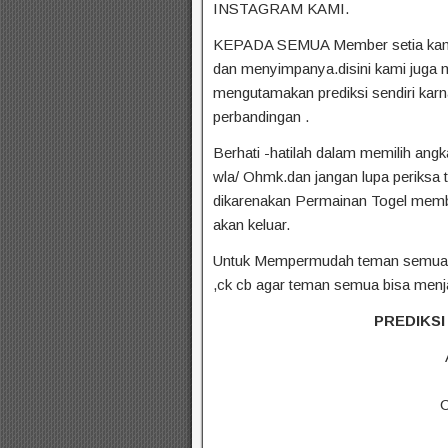
INSTAGRAM KAMI.
KEPADA SEMUA Member setia kami 
dan menyimpanya.disini kami juga
mengutamakan prediksi sendiri karna
perbandingan .
Berhati -hatilah dalam memilih an
wla/ Ohmk.dan jangan lupa periksa 
dikarenakan Permainan Togel membu
akan keluar.
Untuk Mempermudah teman semua s
,ck cb agar teman semua bisa men
PREDIKSI 
C