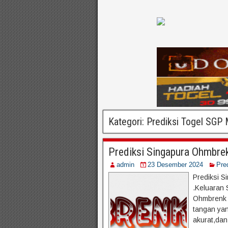
Kategori:
Prediksi Togel SGP
Prediksi Singapura Ohmbre
admin
23 Desember 2024
Pre
Prediksi S
.Keluaran
Ohmbrenk M
tangan ya
akurat,da