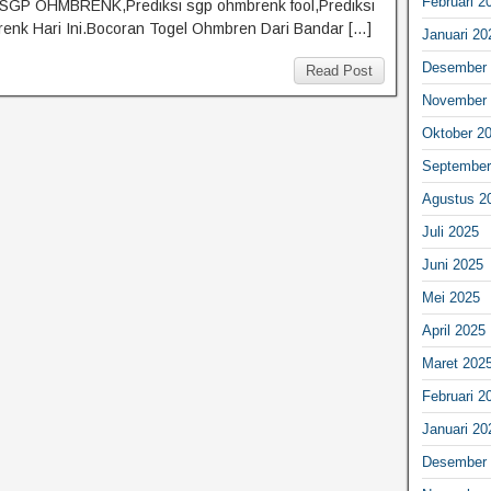
Februari 2
SGP OHMBRENK,Prediksi sgp ohmbrenk fool,Prediksi
enk Hari Ini.Bocoran Togel Ohmbren Dari Bandar […]
Januari 20
Desember 
Read Post
November 
Oktober 2
September
Agustus 2
Juli 2025
Juni 2025
Mei 2025
April 2025
Maret 202
Februari 2
Januari 20
Desember 