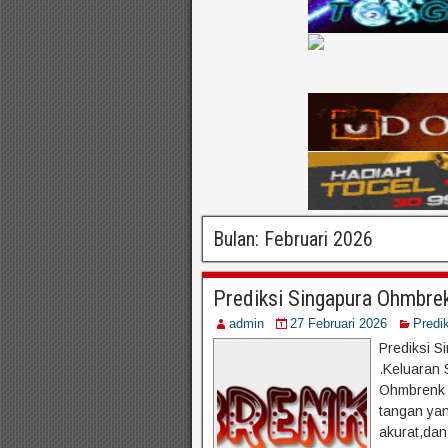
Bulan:
Februari 2026
Prediksi Singapura Ohmbre
admin
27 Februari 2026
Predi
Prediksi S
.Keluaran
Ohmbrenk M
tangan ya
akurat,da