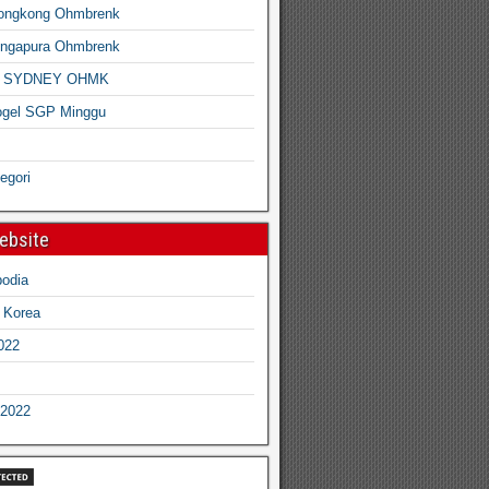
Hongkong Ohmbrenk
Singapura Ohmbrenk
I SYDNEY OHMK
Togel SGP Minggu
egori
ebsite
odia
 Korea
022
2022