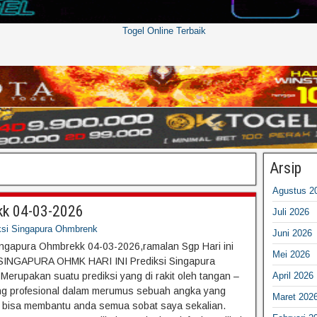
Arsip
Agustus 2
kk 04-03-2026
Juli 2026
ksi Singapura Ohmbrenk
Juni 2026
ingapura Ohmbrekk 04-03-2026,ramalan Sgp Hari ini
Mei 2026
 SINGAPURA OHMK HARI INI Prediksi Singapura
erupakan suatu prediksi yang di rakit oleh tangan –
April 2026
ng profesional dalam merumus sebuah angka yang
Maret 202
n bisa membantu anda semua sobat saya sekalian.