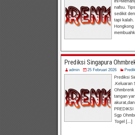
ini>Menang
nafsu. Tip
sedikit de
tapi kalah
Hongkong i
membuahk
Prediksi Singapura Ohmbre
admin
25 Februari 2026
Predi
Prediksi S
.Keluaran
Ohmbrenk M
tangan ya
akurat,da
PREDIKSI 
Sgp Ohmbr
Togel […]