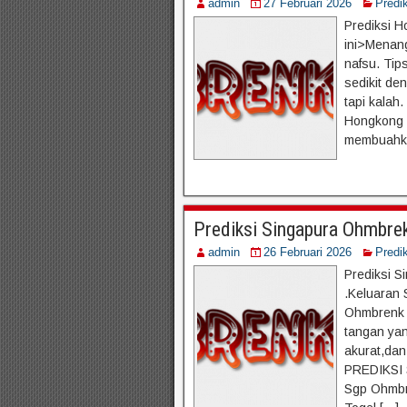
admin
27 Februari 2026
Predi
Prediksi 
ini>Menang
nafsu. Tip
sedikit de
tapi kalah
Hongkong i
membuahk
Prediksi Singapura Ohmbre
admin
26 Februari 2026
Predi
Prediksi S
.Keluaran
Ohmbrenk M
tangan ya
akurat,da
PREDIKSI 
Sgp Ohmbr