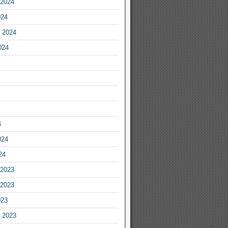
2024
024
 2024
024
4
024
24
2023
2023
023
 2023