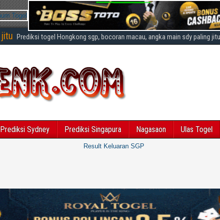
jitu
Prediksi togel Hongkong sgp, bocoran macau, angka main sdy paling jit
Prediksi Sydney
Prediksi Singapura
Nagasaon
Ulas Togel