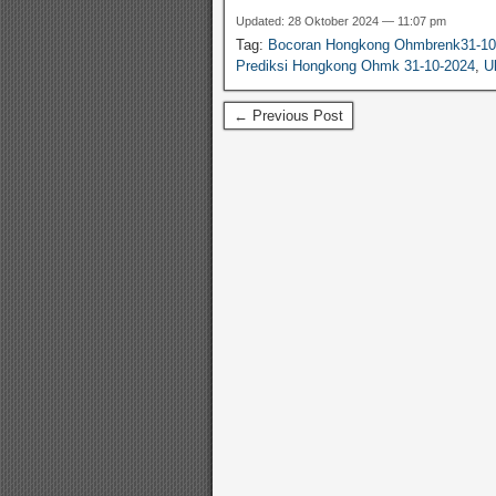
Updated: 28 Oktober 2024 — 11:07 pm
Tag:
Bocoran Hongkong Ohmbrenk31-10
Prediksi Hongkong Ohmk 31-10-2024
,
U
← Previous Post