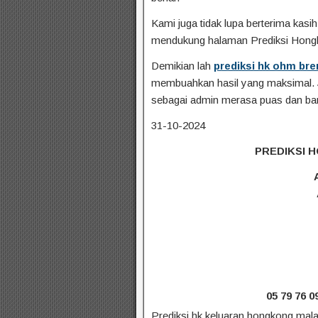
Kami juga tidak lupa berterima kasi
mendukung halaman Prediksi Hon
Demikian lah
prediksi hk ohm bre
membuahkan hasil yang maksimal. J
sebagai admin merasa puas dan ba
31-10-2024
PREDIKSI H
05 79 76 0
Prediksi hk keluaran hongkong malam 