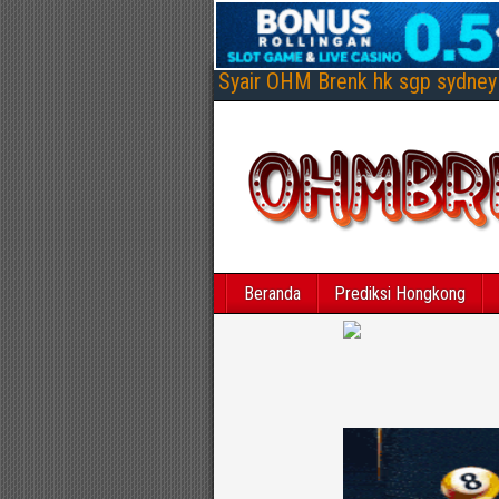
Syair OHM Brenk hk sgp sydney 
Beranda
Prediksi Hongkong