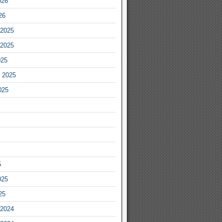
026
26
2025
2025
025
 2025
025
5
025
25
2024