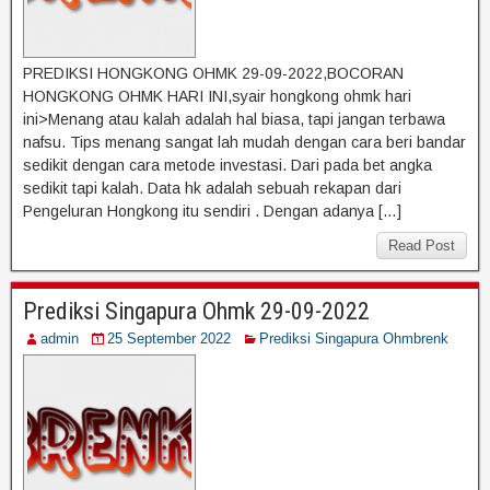
PREDIKSI HONGKONG OHMK 29-09-2022,BOCORAN
HONGKONG OHMK HARI INI,syair hongkong ohmk hari
ini>Menang atau kalah adalah hal biasa, tapi jangan terbawa
nafsu. Tips menang sangat lah mudah dengan cara beri bandar
sedikit dengan cara metode investasi. Dari pada bet angka
sedikit tapi kalah. Data hk adalah sebuah rekapan dari
Pengeluran Hongkong itu sendiri . Dengan adanya […]
Read Post
Prediksi Singapura Ohmk 29-09-2022
admin
25 September 2022
Prediksi Singapura Ohmbrenk