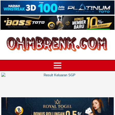
Syair OHM Brenk hk sgp sydney jitu
Prediksi togel Hongkong sgp, bocoran macau, angka main sdy paling jitu