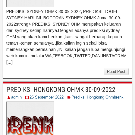
PREDIKSI SYDNEY OHMK 30-09-2022, PREDIKSI TOGEL
SYDNEY HARI INI ,BOCORAN SYDNEY OHMK Jumat30-09-
2022strong> PREDIKSI SYDNEY OHM merupakan keluaran
dari sydney setiap harinya.Dengan adanya prediksi sydney
OHM yang akan kami berikan ,kami sangat berharap kepada
teman -teman semuanya .jika kalian ingin sekali bisa
memenangkan permainan ,INI kalian jangan lupa mengunjungi
web kami ini melalui WA,FESBOOK,TWITER,DAN INSTAGRAM
[…]
Read Post
PREDIKSI HONGKONG OHMK 30-09-2022
admin
26 September 2022
Prediksi Hongkong Ohmbrenk