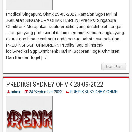
Prediksi Singapura Ohmk 29-09-2022,Ramalan Sgp Hari ini
.Keluaran SINGAPURA OHMK HARI INI Prediksi Singapura
Ohmbrenk Merupakan suatu prediksi yang di rakit oleh tangan
– tangan yang profesional dalam merumus sebuah angka yang
akurat,dan bisa membantu anda semua sobat saya sekalian.
PREDIKSI SGP OHMBRENK,Prediksi sgp ohmbrenk
fool,Prediksi Sgp Ohmbrenk Hari Ini.Bocoran Togel Ohmbren
Dari Bandar Togel […]
Read Post
PREDIKSI SYDNEY OHMK 28-09-2022
admin
24 September 2022
PREDIKSI SYDNEY OHMK