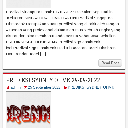
Prediksi Singapura Ohmk 01-10-2022,Ramalan Sgp Hari ini
.Keluaran SINGAPURA OHMK HARI INI Prediksi Singapura
Ohmbrenk Merupakan suatu prediksi yang di rakit oleh tangan
– tangan yang profesional dalam merumus sebuah angka yang
akurat,dan bisa membantu anda semua sobat saya sekalian.
PREDIKSI SGP OHMBRENK,Prediksi sgp ohmbrenk
fool,Prediksi Sgp Ohmbrenk Hari Ini.Bocoran Togel Ohmbren
Dari Bandar Togel […]
Read Post
PREDIKSI SYDNEY OHMK 29-09-2022
admin
25 September 2022
PREDIKSI SYDNEY OHMK